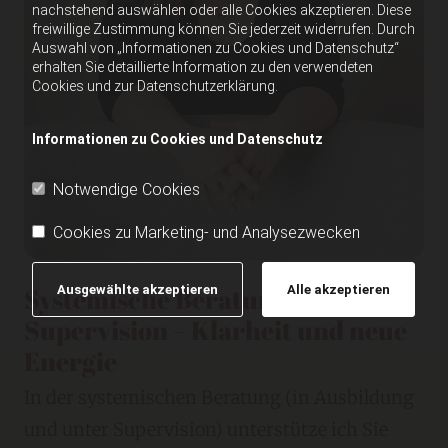
nachstehend auswählen oder alle Cookies akzeptieren. Diese
freiwillige Zustimmung können Sie jederzeit widerrufen. Durch
Auswahl von „Informationen zu Cookies und Datenschutz“
erhalten Sie detaillierte Information zu den verwendeten
Cookies und zur Datenschutzerklärung.
Informationen zu Cookies und Datenschutz
Notwendige Cookies
Cookies zu Marketing- und Analysezwecken
Systemische Beratung unter
Ausgewählte akzeptieren
Alle akzeptieren
Supervision – Klarheit und neue
Energie
In der systemischen Beratung (in Ausbildung
und unter Supervision) unterstütze ich Sie